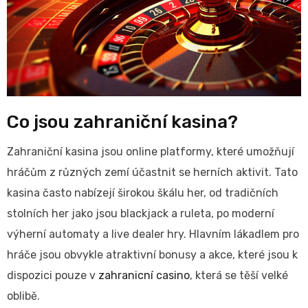
Co jsou zahraniční kasina?
Zahraniční kasina jsou online platformy, které umožňují
hráčům z různých zemí účastnit se herních aktivit. Tato
kasina často nabízejí širokou škálu her, od tradičních
stolních her jako jsou blackjack a ruleta, po moderní
výherní automaty a live dealer hry. Hlavním lákadlem pro
hráče jsou obvykle atraktivní bonusy a akce, které jsou k
dispozici pouze v
zahranicní casino
, která se těší velké
oblibě.