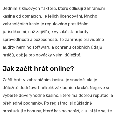
Jedním z klíčových faktorů, které odlišují zahraniční
kasina od domácích, je jejich licencování. Mnoho
zahraničních kasin je regulováno prestižními
jurisdikcemi, což zajišťuje vysoké standardy
spravedlnosti a bezpečnosti. To zahrnuje pravidelné
audity herního softwaru a ochranu osobních údajů
hráčů, což je pro nováčky velmi důležité.
Jak začít hrát online?
Začít hrát v zahraničním kasinu je snadné, ale je
důležité dodržovat několik základních kroků. Nejprve si
vyberte důvěryhodné kasino, které má dobrou reputaci a
přehledné podmínky. Po registraci si důkladně
prostudujte bonusy, které kasino nabízí, a ujistěte se, že