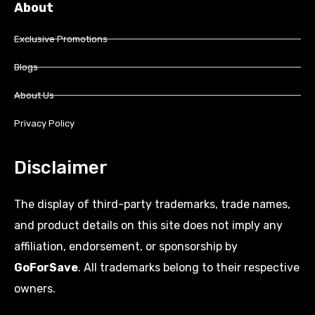
About
Exclusive Promotions
Blogs
About Us
Privacy Policy
Disclaimer
The display of third-party trademarks, trade names,
and product details on this site does not imply any
affiliation, endorsement, or sponsorship by
GoForSave
. All trademarks belong to their respective
owners.