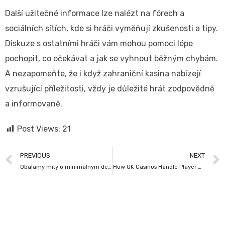
Další užitečné informace lze nalézt na fórech a
sociálních sítích, kde si hráči vyměňují zkušenosti a tipy.
Diskuze s ostatními hráči vám mohou pomoci lépe
pochopit, co očekávat a jak se vyhnout běžným chybám.
A nezapomeňte, že i když zahraniční kasina nabízejí
vzrušující příležitosti, vždy je důležité hrát zodpovědně
a informovaně.
Post Views:
21
PREVIOUS
NEXT
Obalamy mity o minimalnym depozycie w kasynach
How UK Casinos Handle Player Documents: A Complete Guide to Verification and Security in 2026