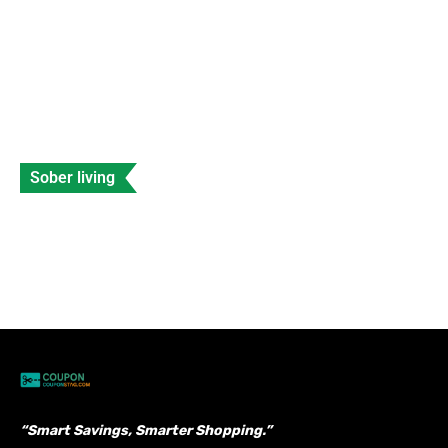
Sober living
Celebrities with Fetal Alcohol Syndrome
Banyan
Data Entry
Views: 206
“Smart Savings, Smarter Shopping.”