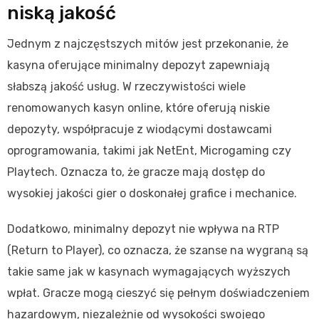
niską jakość
Jednym z najczęstszych mitów jest przekonanie, że
kasyna oferujące minimalny depozyt zapewniają
słabszą jakość usług. W rzeczywistości wiele
renomowanych kasyn online, które oferują niskie
depozyty, współpracuje z wiodącymi dostawcami
oprogramowania, takimi jak NetEnt, Microgaming czy
Playtech. Oznacza to, że gracze mają dostęp do
wysokiej jakości gier o doskonałej grafice i mechanice.
Dodatkowo, minimalny depozyt nie wpływa na RTP
(Return to Player), co oznacza, że szanse na wygraną są
takie same jak w kasynach wymagających wyższych
wpłat. Gracze mogą cieszyć się pełnym doświadczeniem
hazardowym, niezależnie od wysokości swojego