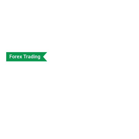
Forex Trading
SEC Shuts Down Beaxy Exchange With
Immediate Effect
Data Entry
Views: 228