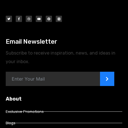
Email Newsletter
Subscribe to receive inspiration, news, and ideas in
your inbox.
>
About
Exclusive Promotions
Blogs