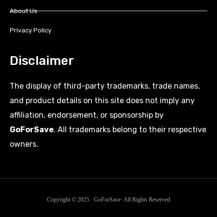
About Us
Privacy Policy
Disclaimer
The display of third-party trademarks, trade names,
and product details on this site does not imply any
affiliation, endorsement, or sponsorship by
GoForSave
. All trademarks belong to their respective
owners.
Copyright © 2025 · GoForSave· All Rights Reserved