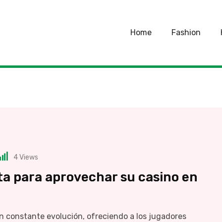
Home
Fashion
4
Views
a para aprovechar su casino en
en constante evolución, ofreciendo a los jugadores