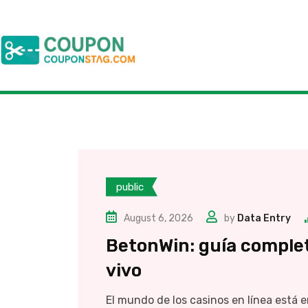
public
August 6, 2026
by
Data Entry
BetonWin: guía complet
vivo
El mundo de los casinos en línea está 