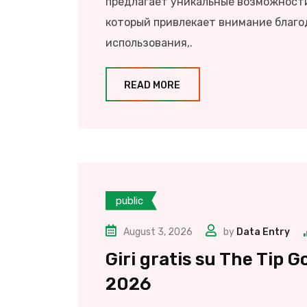
предлагает уникальные возможности 
который привлекает внимание благо
использования,.
READ MORE
public
August 3, 2026
by
Data Entry
Giri gratis su The Tip Go
2026