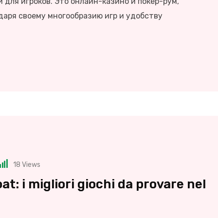
для игроков. Это онлайн-казино и покер-рум,
даря своему многообразию игр и удобству
18
Views
at: i migliori giochi da provare nel