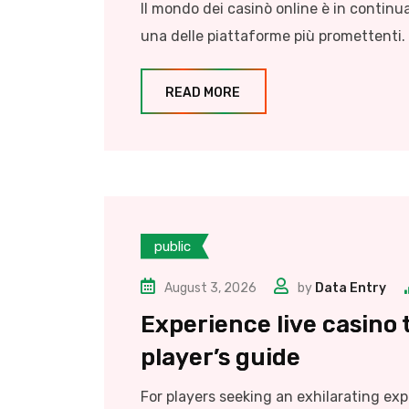
Il mondo dei casinò online è in contin
una delle piattaforme più promettenti
READ MORE
public
August 3, 2026
by
Data Entry
Experience live casino 
player’s guide
For players seeking an exhilarating exp