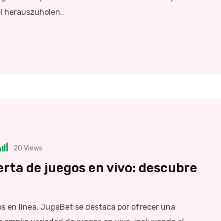
l herauszuholen,.
20
Views
erta de juegos en vivo: descubre
s en línea, JugaBet se destaca por ofrecer una