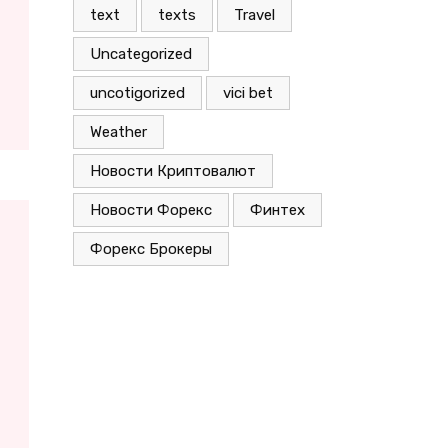
text
texts
Travel
Uncategorized
uncotigorized
vici bet
Weather
Новости Криптовалют
Новости Форекс
Финтех
Форекс Брокеры