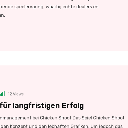
ende speelervaring, waarbij echte dealers en
en.
12
Views
r langfristigen Erfolg
enmanagement bei Chicken Shoot Das Spiel Chicken Shoot
rtigen Konzept und den lebhaften Grafiken. Um jedoch das