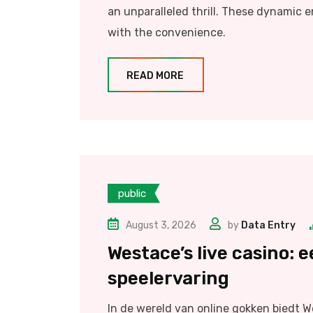
an unparalleled thrill. These dynamic 
with the convenience.
READ MORE
public
August 3, 2026
by
Data Entry
Westace’s live casino: 
speelervaring
In de wereld van online gokken biedt W