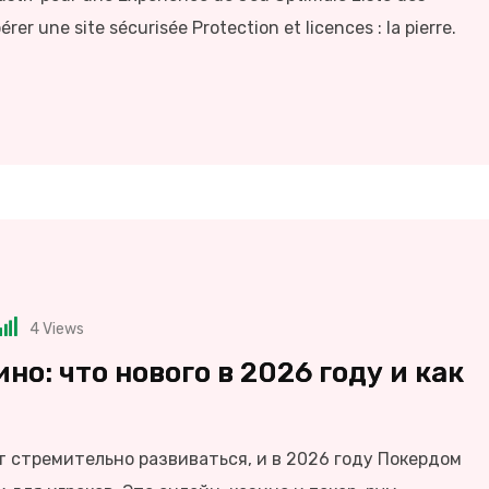
rer une site sécurisée Protection et licences : la pierre.
4
Views
о: что нового в 2026 году и как
 стремительно развиваться, и в 2026 году Покердом