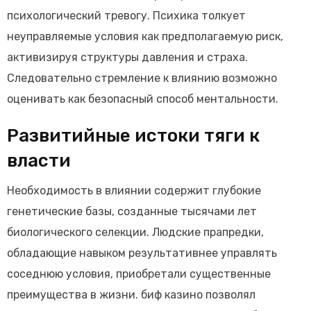
психологический тревогу. Психика толкует
неуправляемые условия как предполагаемую риск,
активизируя структуры давления и страха.
Следовательно стремление к влиянию возможно
оценивать как безопасный способ ментальности.
Развитийные истоки тяги к
власти
Необходимость в влиянии содержит глубокие
генетические базы, созданные тысячами лет
биологического селекции. Людские прапредки,
обладающие навыком результативнее управлять
соседнюю условия, приобретали существенные
преимущества в жизни. биф казино позволял