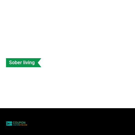
Sober living
Celebrities with Fetal Alcohol Syndrome
Banyan
Data Entry
Views: 208