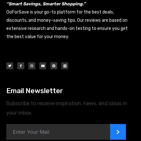
“Smart Savings, Smarter Shopping.”
GoForSave is your go-to platform for the best deals,
discounts, and money-saving tips. Our reviews are based on
extensive research and hands-on testing to ensure you get
the best value for your money.
Email Newsletter
Subscribe to receive inspiration, news, and ideas in
your inbox.
>