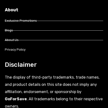
About
Exclusive Promotions
Blogs
About Us
Privacy Policy
Disclaimer
The display of third-party trademarks, trade names,
and product details on this site does not imply any
affiliation, endorsement, or sponsorship by
GoForSave
. All trademarks belong to their respective
owners.