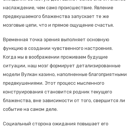
наслаждение, чем само происшествие. Явление
предвкушаемого блаженства запускает те же
мозговые цепи, что и прямое ощущение счастья.
Временная точка зрения выполняет основную
функцию в создании чувственного настроения.
Когда мы в воображении проживаем будущие
ситуации, наш мозг формирует детализированные
модели Вулкан казино, наполненные благоприятными
предвкушениями. Этот процесс мысленного
конструирования становится родник текущего
блаженства, вне зависимости от того, свершится ли
событие на самом деле.
Социальный сторона ожидания повышает его