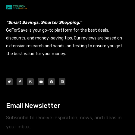
“Smart Savings, Smarter Shopping.”
GoForSave is your go-to platform for the best deals,
discounts, and money-saving tips. Our reviews are based on
extensive research and hands-on testing to ensure you get
the best value for your money.
Email Newsletter
Subscribe to receive inspiration, news, and ideas in
your inbox.