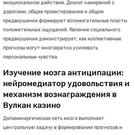
эмоциональное действие. Диалог намерений с
дорогими, общее проектирование и общие
предвкушения формируют вспомогательные пласты
положительных ощущений. Явление социального
предвкушения демонстрирует, как коллективные
прогнозы могут многократно усиливать
персональные чувства.
Изучение мозга антиципации:
нейромедиатор удовольствия и
механизм вознаграждения в
Вулкан казино
Допаминергическая сеть мозга выполняет
центральную задачу в формировании прогнозов и