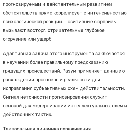
прогнозируемым и действительным развитием
обстоятельств прямо коррелирует с интенсивностью
психологической реакции. Позитивные сюрпризы
вызывают восторг, отрицательные глубокое
огорчение или ущерб.
Адаптивная задача этого инструмента заключается
в научении более правильному предсказанию
грядущих происшествий. Разум применяет данные о
расхождении прогнозов и реальности для
исправления субъективных схем действительности.
Сигнал неточности прогнозирования служит
основой для модернизации интеллектуальных схем и
действенных тактик.
Темпоральная динамика переживания