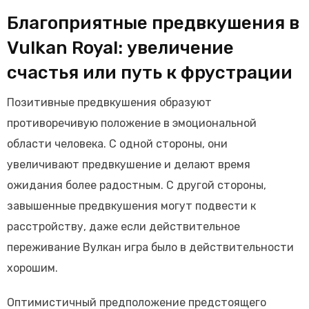
Благоприятные предвкушения в
Vulkan Royal: увеличение
счастья или путь к фрустрации
Позитивные предвкушения образуют
противоречивую положение в эмоциональной
области человека. С одной стороны, они
увеличивают предвкушение и делают время
ожидания более радостным. С другой стороны,
завышенные предвкушения могут подвести к
расстройству, даже если действительное
переживание Вулкан игра было в действительности
хорошим.
Оптимистичный предположение предстоящего