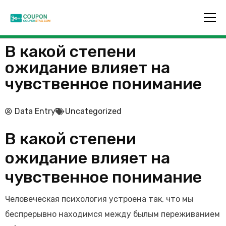
В какой степени
ожидание влияет на
чувственное понимание
Data Entry
Uncategorized
В какой степени
ожидание влияет на
чувственное понимание
Человеческая психология устроена так, что мы
беспрерывно находимся между былым переживанием