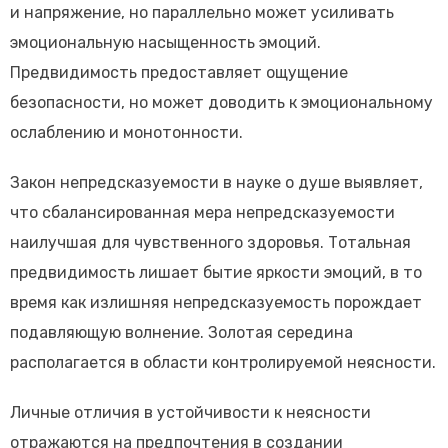
и напряжение, но параллельно может усиливать
эмоциональную насыщенность эмоций.
Предвидимость предоставляет ощущение
безопасности, но может доводить к эмоциональному
ослаблению и монотонности.
Закон непредсказуемости в науке о душе выявляет,
что сбалансированная мера непредсказуемости
наилучшая для чувственного здоровья. Тотальная
предвидимость лишает бытие яркости эмоций, в то
время как излишняя непредсказуемость порождает
подавляющую волнение. Золотая середина
располагается в области контролируемой неясности.
Личные отличия в устойчивости к неясности
отражаются на предпочтения в создании