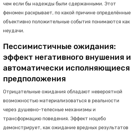
чем если бы надежды были сдержанными. Этот
феномен раскрывает, по какой причине определённые
объективно положительные события понимаются как
неудачи.
Пессимистичные ожидания:
эффект негативного внушения и
автоматически исполняющиеся
предположения
Отрицательные ожидания обладают невероятной
возможностью материализоваться в реальности
через душевно-телесные механизмы и
трансформацию поведения. Эффект ноцебо
демонстрирует, как ожидание вредных результатов