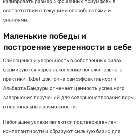
калибровать размер «крошечных триумфов» в
соответствии с текущими способностями и
знаниями.
Маленькие победы и
построение уверенности в себе
Самооценка и уверенность в собственных силах
формируются через накопление положительного
практики. 1xbet доктрина самоэффективности
Альберта Бандуры отмечает ценность успешного
завершения поручений для совершенствования веры
в персональные возможности.
Небольшие успехи являются подтверждением
компетентности и образуют сильную базис для