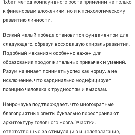
1хбет метод компаундного роста применим не только
к финансовым вложениям, но и к психологическому
развитию личности.
Всякий малый победа становится фундаментом для
следующего, образуя восходящую спираль развития.
Подобный механизм особенно важен для
образования продолжительных привычек и умений.
Разум начинает понимать успех как норму, а не
исключение, что кардинально модифицирует
позицию человека к трудностям и вызовам.
Нейронаука подтверждает, что многократные
благоприятные опыты буквально перестраивают
архитектуру головного мозга. Участки,
ответственные за стимуляцию и целеполагание,