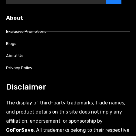
About
Exclusive Promotions
Blogs
About Us
Privacy Policy
Disclaimer
The display of third-party trademarks, trade names,
and product details on this site does not imply any
affiliation, endorsement, or sponsorship by
GoForSave
. All trademarks belong to their respective