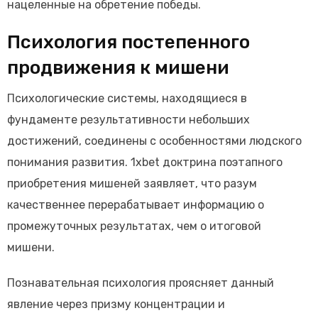
нацеленные на обретение победы.
Психология постепенного
продвижения к мишени
Психологические системы, находящиеся в
фундаменте результативности небольших
достижений, соединены с особенностями людского
понимания развития. 1xbet доктрина поэтапного
приобретения мишеней заявляет, что разум
качественнее перерабатывает информацию о
промежуточных результатах, чем о итоговой
мишени.
Познавательная психология проясняет данный
явление через призму концентрации и