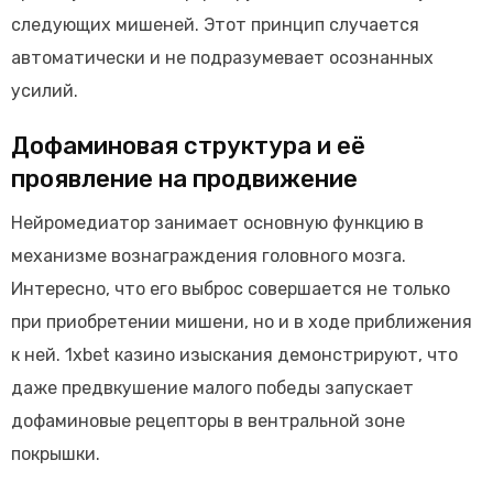
следующих мишеней. Этот принцип случается
автоматически и не подразумевает осознанных
усилий.
Дофаминовая структура и её
проявление на продвижение
Нейромедиатор занимает основную функцию в
механизме вознаграждения головного мозга.
Интересно, что его выброс совершается не только
при приобретении мишени, но и в ходе приближения
к ней. 1xbet казино изыскания демонстрируют, что
даже предвкушение малого победы запускает
дофаминовые рецепторы в вентральной зоне
покрышки.