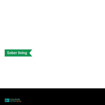
Data Entry
Views: 228
Sober living
Celebrities with Fetal Alcohol Syndrome
Banyan
Data Entry
Views: 206