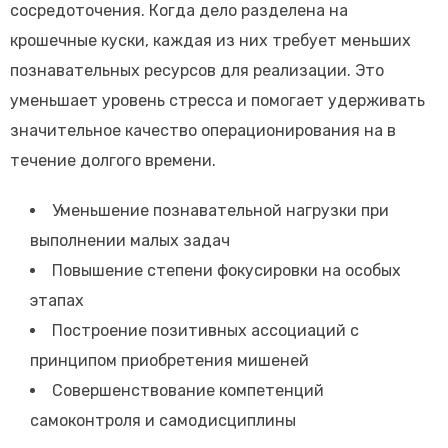
сосредоточения. Когда дело разделена на
крошечные куски, каждая из них требует меньших
познавательных ресурсов для реализации. Это
уменьшает уровень стресса и помогает удерживать
значительное качество операционирования на в
течение долгого времени.
Уменьшение познавательной нагрузки при
выполнении малых задач
Повышение степени фокусировки на особых
этапах
Построение позитивных ассоциаций с
принципом приобретения мишеней
Совершенствование компетенций
самоконтроля и самодисциплины