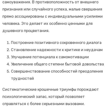
самоуважения. В противоположность от внешнего
признания или случайного успеха, малые свершения
прямо ассоциированы с индивидуальными усилиями
человека. Это делает их особенно ценными для
душевного процветания.
Построение позитивного сокровенного диалога
Становление надежности к критике и неудачам
Улучшение потенциала к самомотивации
Увеличение общего степени бытовой довольства
Совершенствование способностей преодоления
трудностей
Систематические крошечные триумфы порождают
психологический запас, который позволяет
справляться с более серьезными вызовами.