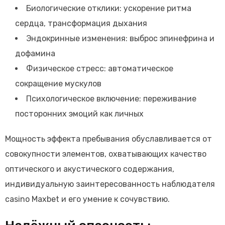
Биологические отклики: ускорение ритма
сердца, трансформация дыхания
Эндокринные изменения: выброс эпинефрина и
дофамина
Физическое стресс: автоматическое
сокращение мускулов
Психологическое включение: переживание
посторонних эмоций как личных
Мощность эффекта пребывания обуславливается от
совокупности элементов, охватывающих качество
оптического и акустического содержания,
индивидуальную заинтересованность наблюдателя
casino Maxbet и его умение к сочувствию.