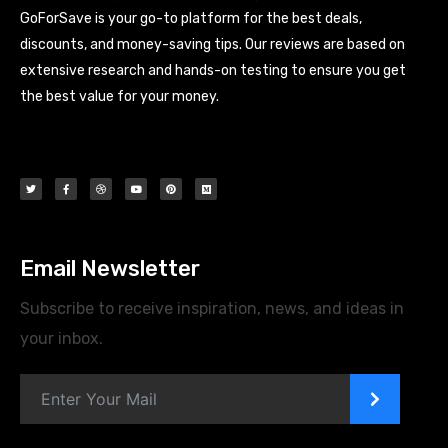
GoForSave is your go-to platform for the best deals,
discounts, and money-saving tips. Our reviews are based on
extensive research and hands-on testing to ensure you get
the best value for your money.
Email Newsletter
Subscribe to receive inspiration, news, and ideas in
your inbox.
>