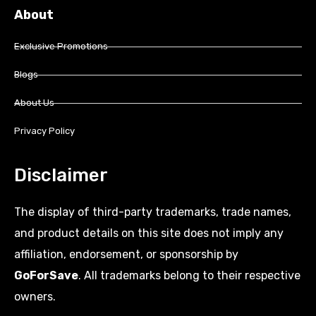
About
Exclusive Promotions
Blogs
About Us
Privacy Policy
Disclaimer
The display of third-party trademarks, trade names,
and product details on this site does not imply any
affiliation, endorsement, or sponsorship by
GoForSave
. All trademarks belong to their respective
owners.