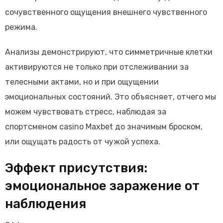
сочувственного ощущения внешнего чувственного
режима.
Анализы демонстрируют, что симметричные клетки
активируются не только при отслеживании за
телесными актами, но и при ощущении
эмоциональных состояний. Это объясняет, отчего мы
можем чувствовать стресс, наблюдая за
спортсменом casino Maxbet до значимым броском,
или ощущать радость от чужой успеха.
Эффект присутствия:
эмоциональное заражение от
наблюдения