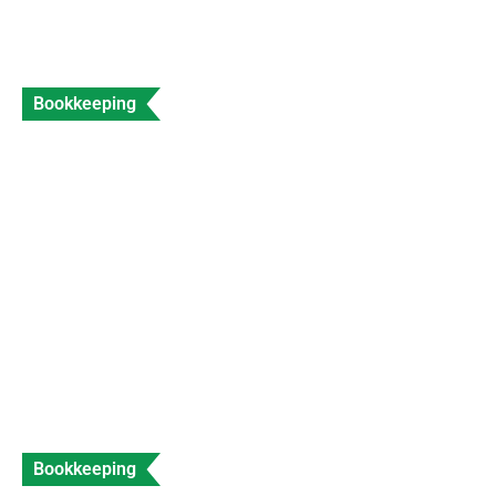
Bookkeeping
What is a Sales Invoice and How to Create
Sales Invoice?
Data Entry
Views: 312
Bookkeeping