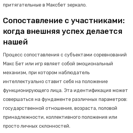
притягательные в Максбет зеркало.
Сопоставление с участниками:
когда внешняя успех делается
нашей
Процесс сопоставления с субъектами соревнований
Макс Бет или игр являет собой эмоциональный
механизм, при котором наблюдатель
интеллектуально ставит себя на положение
функционирующего лица. Эта идентификация может
совершаться на фундаменте различных параметров:
государственной отношения, возраста, половой
принадлежности, коллективного положения или
просто личных склонностей.