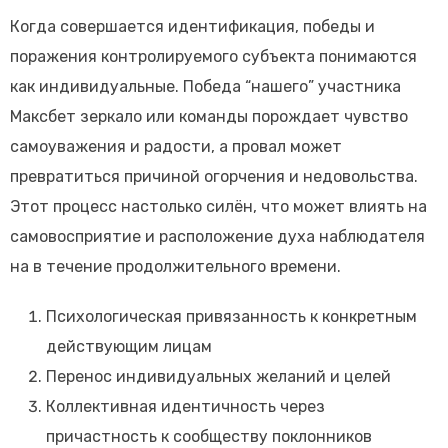
Когда совершается идентификация, победы и
поражения контролируемого субъекта понимаются
как индивидуальные. Победа “нашего” участника
Максбет зеркало или команды порождает чувство
самоуважения и радости, а провал может
превратиться причиной огорчения и недовольства.
Этот процесс настолько силён, что может влиять на
самовосприятие и расположение духа наблюдателя
на в течение продолжительного времени.
Психологическая привязанность к конкретным
действующим лицам
Перенос индивидуальных желаний и целей
Коллективная идентичность через
причастность к сообществу поклонников