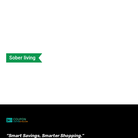
Sober living
Celebrities with Fetal Alcohol Syndrome
Banyan
Data Entry
Views: 208
“Smart Savings, Smarter Shopping.”