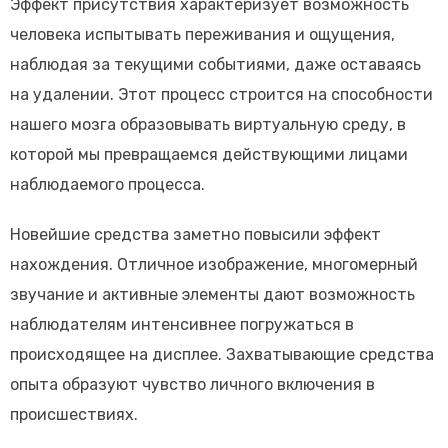
Эффект присутствия характеризует возможность
человека испытывать переживания и ощущения,
наблюдая за текущими событиями, даже оставаясь
на удалении. Этот процесс строится на способности
нашего мозга образовывать виртуальную среду, в
которой мы превращаемся действующими лицами
наблюдаемого процесса.
Новейшие средства заметно повысили эффект
нахождения. Отличное изображение, многомерный
звучание и активные элементы дают возможность
наблюдателям интенсивнее погружаться в
происходящее на дисплее. Захватывающие средства
опыта образуют чувство личного включения в
происшествиях.