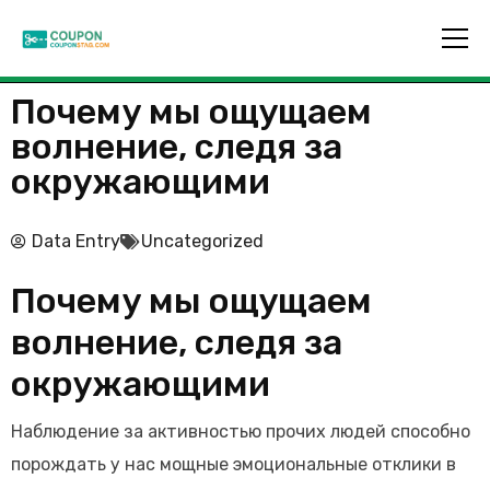
Почему мы ощущаем
волнение, следя за
окружающими
Data Entry
Uncategorized
Почему мы ощущаем
волнение, следя за
окружающими
Наблюдение за активностью прочих людей способно
порождать у нас мощные эмоциональные отклики в