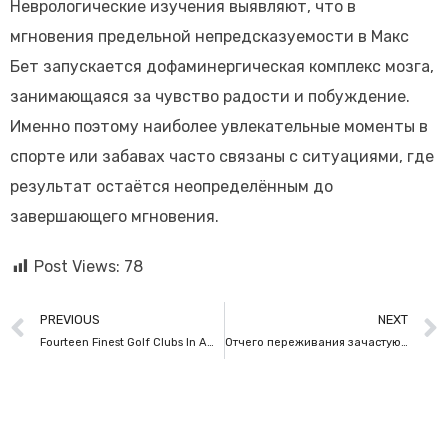
Неврологические изучения выявляют, что в
мгновения предельной непредсказуемости в Макс
Бет запускается дофаминергическая комплекс мозга,
занимающаяся за чувство радости и побуждение.
Именно поэтому наиболее увлекательные моменты в
спорте или забавах часто связаны с ситуациями, где
результат остаётся неопределённым до
завершающего мгновения.
Post Views:
78
PREVIOUS
NEXT
Fourteen Finest Golf Clubs In Amsterdam According To Be In A Position To Local People 2025 Manual
Отчего переживания зачастую затрудняют взвешенное решение