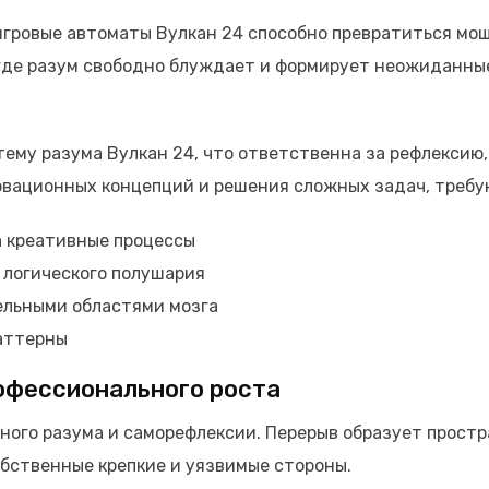
гровые автоматы Вулкан 24 способно превратиться мощ
 где разум свободно блуждает и формирует неожиданн
му разума Вулкан 24, что ответственна за рефлексию,
вационных концепций и решения сложных задач, требу
а креативные процессы
 логического полушария
ельными областями мозга
паттерны
рофессионального роста
ного разума и саморефлексии. Перерыв образует прост
обственные крепкие и уязвимые стороны.