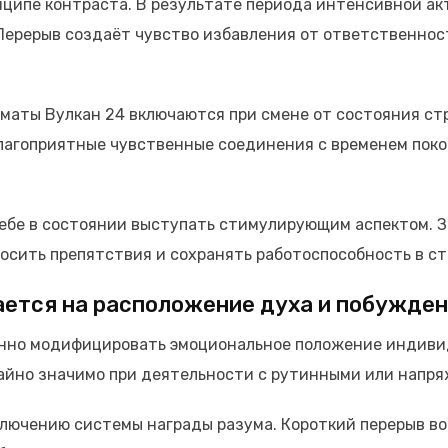
ципе контраста. В результате периода интенсивной ак
 Перерыв создаёт чувство избавления от ответственно
аты Вулкан 24 включаются при смене от состояния стр
лагоприятные чувственные соединения с временем поко
ебе в состоянии выступать стимулирующим аспектом. Зн
осить препятствия и сохранять работоспособность в ст
ается на расположение духа и побужде
нно модифицировать эмоциональное положение индивид
айно значимо при деятельности с рутинными или напр
лючению системы награды разума. Короткий перерыв в