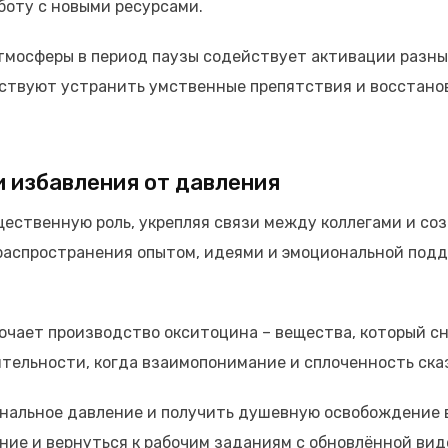
боту с новыми ресурсами.
мосферы в период паузы содействует активации разных
ствуют устранить умственные препятствия и восстано
и избавления от давления
ественную роль, укрепляя связи между коллегами и с
аспространения опытом, идеями и эмоциональной подд
чает производство окситоцина – вещества, который с
ятельности, когда взаимопонимание и сплоченность ска
альное давление и получить душевную освобождение в V
ие и вернуться к рабочим заданиям с обновлённой вид