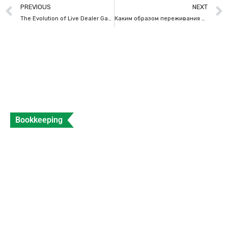
PREVIOUS
NEXT
The Evolution of Live Dealer Games in Online Casinos
Каким образом переживания содействуют бороться с неясностью
Bookkeeping
What is a Sales Invoice and How to Create
Sales Invoice?
Data Entry
Views: 316