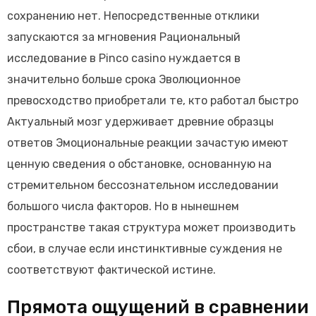
сохранению нет. Непосредственные отклики
запускаются за мгновения Рациональный
исследование в Pinco casino нуждается в
значительно больше срока Эволюционное
превосходство приобретали те, кто работал быстро
Актуальный мозг удерживает древние образцы
ответов Эмоциональные реакции зачастую имеют
ценную сведения о обстановке, основанную на
стремительном бессознательном исследовании
большого числа факторов. Но в нынешнем
пространстве такая структура может производить
сбои, в случае если инстинктивные суждения не
соответствуют фактической истине.
Прямота ощущений в сравнении