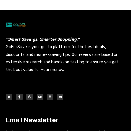
“Smart Savings, Smarter Shopping.”
GoForSave is your go-to platform for the best deals,
discounts, and money-saving tips. Our reviews are based on
extensive research and hands-on testing to ensure you get
the best value for your money.
Email Newsletter