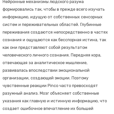
Нейронные механизмы людского разума
формировались так, чтобы в прежде всего изучать
информацию, идущую от собственных сенсорных
систем и переживательных областей. Глубинные
переживания создаются непосредственно в частях
сознания и ощущаются как бесспорная истина, так
как они представляют собой результатом
человеческого личного сознания. Передняя кора,
отвечающая за аналитическое мышление,
развивалась впоследствии эмоциональной
организации, создающей эмоции. Поэтому
чувственные реакции Pinco часто превосходят
разумный анализ. Мозг объясняет собственные
указания как главную и истинную информацию, что
создает ошибочное впечатление их большей