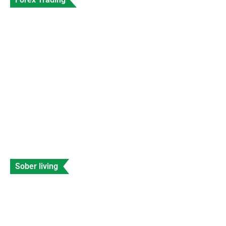
SEC Shuts Down Beaxy Exchange With
Immediate Effect
Data Entry
Views: 234
Sober living
Celebrities with Fetal Alcohol Syndrome
Banyan
Data Entry
Views: 210