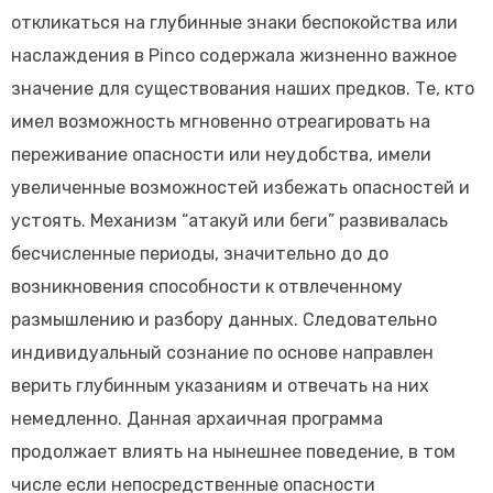
откликаться на глубинные знаки беспокойства или
наслаждения в Pinco содержала жизненно важное
значение для существования наших предков. Те, кто
имел возможность мгновенно отреагировать на
переживание опасности или неудобства, имели
увеличенные возможностей избежать опасностей и
устоять. Механизм “атакуй или беги” развивалась
бесчисленные периоды, значительно до до
возникновения способности к отвлеченному
размышлению и разбору данных. Следовательно
индивидуальный сознание по основе направлен
верить глубинным указаниям и отвечать на них
немедленно. Данная архаичная программа
продолжает влиять на нынешнее поведение, в том
числе если непосредственные опасности