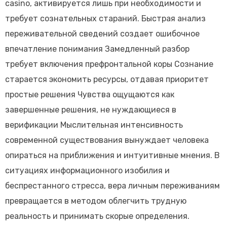
casino, активируется лишь при необходимости и
требует сознательных стараний. Быстрая анализ
переживательной сведений создает ошибочное
впечатление понимания Замедленный разбор
требует включения префронтальной коры Сознание
старается экономить ресурсы, отдавая приоритет
простые решения Чувства ощущаются как
завершенные решения, не нуждающиеся в
верификации Мыслительная интенсивность
современной существования вынуждает человека
опираться на приближения и интуитивные мнения. В
ситуациях информационного изобилия и
беспрестанного стресса, вера личным переживаниям
превращается в методом облегчить трудную
реальность и принимать скорые определения.