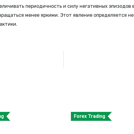
личивать периодичность и силу негативных эпизодов в
вращаться менее яркими. Этот явление определяется 
актики.
ng
Forex Trading
t for Travel
SEC Shuts Down Beax