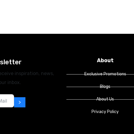
pert Travel
Exchange With Immed
Accounting
Effect
y
Views: 202
Data Entry
Views: 2
About
sletter
eceive inspiration, news,
Exclusive Promotions
our inbox.
Blogs
About Us
>
Privacy Policy