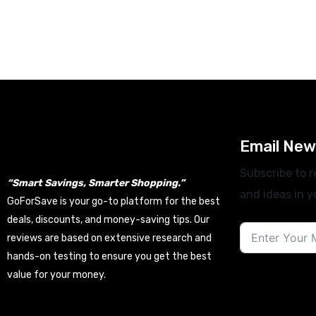
What is a Sales Invoice and
Agents Ex
How to Create Sales Invoice?
Industry 
Data Entry
Views: 312
Data Entr
Email New
Subscribe to r
“Smart Savings, Smarter Shopping.”
and ideas in y
GoForSave is your go-to platform for the best
deals, discounts, and money-saving tips. Our
reviews are based on extensive research and
hands-on testing to ensure you get the best
value for your money.