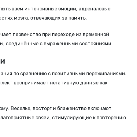
спытываем интенсивные эмоции, адреналовые
стях мозга, отвечающих за память.
учает первенство при переходе из временной
оды, соединённые с выраженными состояниями.
ии
минания по сравнению с позитивными переживаниями.
ллект воспринимает негативную данные как
му. Веселье, восторг и блаженство включают
благоприятные связи, стимулирующие к повторению