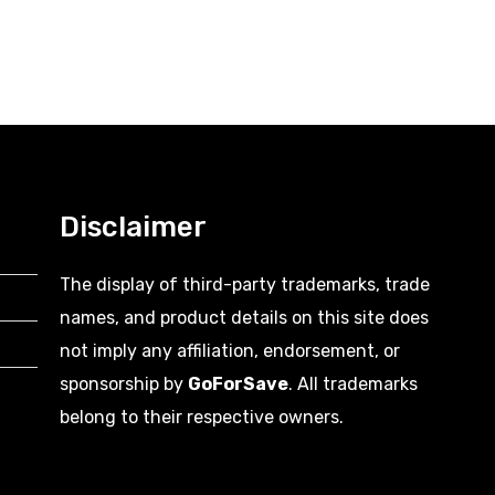
iate
Celebrities with Fetal Alcohol
Syndrome Banyan
28
Data Entry
Views: 206
Disclaimer
The display of third-party trademarks, trade
names, and product details on this site does
not imply any affiliation, endorsement, or
sponsorship by
GoForSave
. All trademarks
belong to their respective owners.