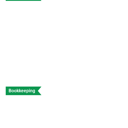
What is a Sales Invoice and How to Create
Sales Invoice?
Data Entry
Views: 312
Bookkeeping
Accountant for Travel Agents Expert Travel
Industry Accounting
Data Entry
Views: 202