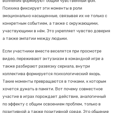
волнения формируют общий чувственный фон.
Психика фиксирует эти моменты в роли
эмоционально насыщенные, связывая их не только с
конкретным событием, а также с окружающими,
участвующими в нём. Это укрепляет чувство доверия
а также эмпатии между людьми.
Если участники вместе веселятся при просмотре
видео, переживают энтузиазм в командной игре а
также разбирают развязку сериала, внутри
коллектива формируется психологический якорь.
Такие моменты превращаются в точками, к которым
хочется думать в памяти. Вот почему совместное
участие в играх порождает действие, аналогичный
по эффекту с общим освоением проблем, только в
позитивной а также позитивной среде. Это общение