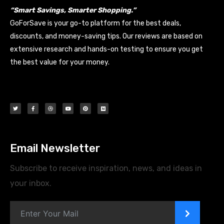
“Smart Savings, Smarter Shopping.”
GoForSave is your go-to platform for the best deals,
discounts, and money-saving tips. Our reviews are based on
extensive research and hands-on testing to ensure you get
the best value for your money.
Email Newsletter
Subscribe to receive inspiration, news, and ideas in
your inbox.
>