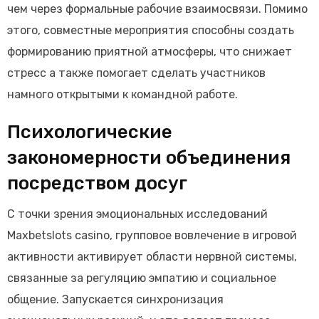
чем через формальные рабочие взаимосвязи. Помимо
этого, совместные мероприятия способны создать
формированию приятной атмосферы, что снижает
стресс а также помогает сделать участников
намного открытыми к командной работе.
Психологические
закономерности объединения
посредством досуг
С точки зрения эмоциональных исследований
Maxbetslots casino, групповое вовлечение в игровой
активности активирует области нервной системы,
связанные за регуляцию эмпатию и социальное
общение. Запускается синхронизация