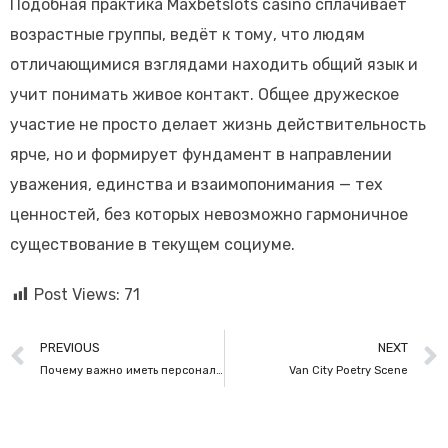
Подобная практика Maxbetslots casino сплачивает
возрастные группы, ведёт к тому, что людям
отличающимися взглядами находить общий язык и
учит понимать живое контакт. Общее дружеское
участие не просто делает жизнь действительность
ярче, но и формирует фундамент в направлении
уважения, единства и взаимопонимания — тех
ценностей, без которых невозможно гармоничное
существование в текущем социуме.
Post Views:
71
PREVIOUS
NEXT
Почему важно иметь персональное территорию с целью релаксации
Van City Poetry Scene