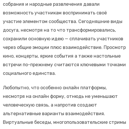
собрания и народные развлечения давали
возможность участникам воспринимать своё
участие элементом сообщества. Сегодняшние виды
досуга, несмотря на то что трансформировались,
сохранили основную идею — сплачивать участников
через общие эмоции плюс взаимодействие. Просмотр
кино, концерты, яркие события а также настольные
встречи по-прежнему считаются ключевыми точками
социального единства.
Любопытно, что особенно онлайн платформы,
несмотря на онлайн форму, отнюдь не уменьшают
человеческую связь, а напротив создают
альтернативные варианты взаимодействия.
Виртуальные беседы, многопользовательские стримы