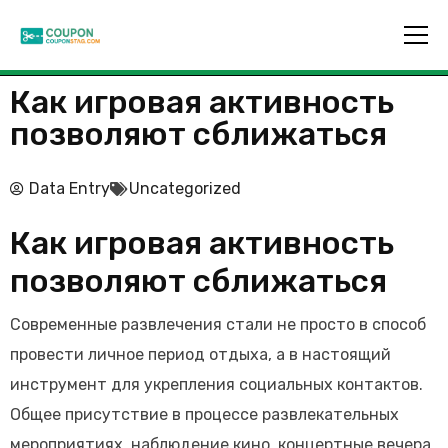
Как игровая активность
позволяют сближаться
Data Entry
Uncategorized
Как игровая активность
позволяют сближаться
Современные развлечения стали не просто в способ
провести личное период отдыха, а в настоящий
инструмент для укрепления социальных контактов.
Общее присутствие в процессе развлекательных
мероприятиях, наблюдение кино, концертные вечера