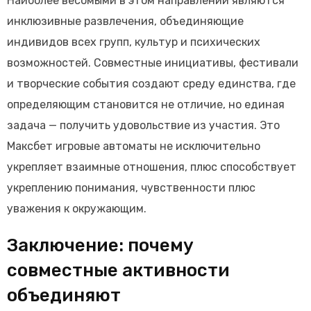
Наиболее весомыми в этом направлении являются
инклюзивные развлечения, объединяющие
индивидов всех групп, культур и психических
возможностей. Совместные инициативы, фестивали
и творческие события создают среду единства, где
определяющим становится не отличие, но единая
задача — получить удовольствие из участия. Это
Максбет игровые автоматы не исключительно
укрепляет взаимные отношения, плюс способствует
укреплению понимания, чувственности плюс
уважения к окружающим.
Заключение: почему
совместные активности
объединяют