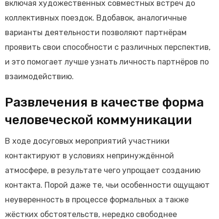
включая художественных совместных встреч до
коллективных поездок. Вдобавок, аналогичные
варианты деятельности позволяют партнёрам
проявить свои способности с различных перспектив,
и это помогает лучше узнать личность партнёров по
взаимодействию.
Развлечения в качестве форма
человеческой коммуникации
В ходе досуговых мероприятий участники
контактируют в условиях непринуждённой
атмосфере, в результате чего упрощает созданию
контакта. Порой даже те, чьи особенности ощущают
неуверенность в процессе формальных а также
жёстких обстоятельств, нередко свободнее