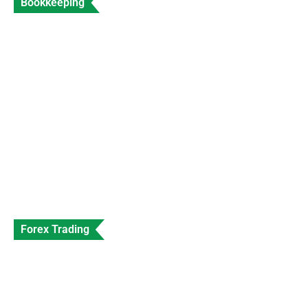
Bookkeeping
Accountant for Travel Agents Expert Travel
Industry Accounting
Data Entry
Views: 204
Forex Trading
SEC Shuts Down Beaxy Exchange With
Immediate Effect