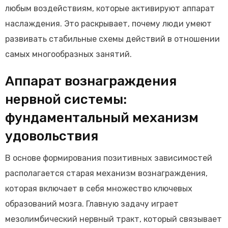
любым воздействиям, которые активируют аппарат
наслаждения. Это раскрывает, почему люди умеют
развивать стабильные схемы действий в отношении
самых многообразных занятий.
Аппарат вознаграждения
нервной системы:
фундаментальный механизм
удовольствия
В основе формирования позитивных зависимостей
располагается старая механизм вознаграждения,
которая включает в себя множество ключевых
образований мозга. Главную задачу играет
мезолимбический нервный тракт, который связывает