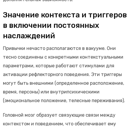
Значение контекста и триггеров
в включении постоянных
наслаждений
Привычки нечасто располагаются в вакууме. Они
тесно соединены с конкретными контекстуальными
параметрами, которые работают стимулами для
активации рефлекторного поведения. Эти триггеры
могут быть внешними (определенное расположение,
время, персоны) или внутрипсихическими
(эмоциональное положение, телесные переживания).
Головной мозг образует связующие связи между
контекстом и поведением, что обеспечивает ему