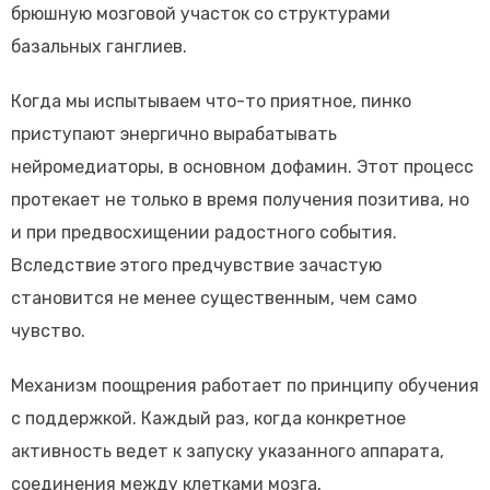
брюшную мозговой участок со структурами
базальных ганглиев.
Когда мы испытываем что-то приятное, пинко
приступают энергично вырабатывать
нейромедиаторы, в основном дофамин. Этот процесс
протекает не только в время получения позитива, но
и при предвосхищении радостного события.
Вследствие этого предчувствие зачастую
становится не менее существенным, чем само
чувство.
Механизм поощрения работает по принципу обучения
с поддержкой. Каждый раз, когда конкретное
активность ведет к запуску указанного аппарата,
соединения между клетками мозга,