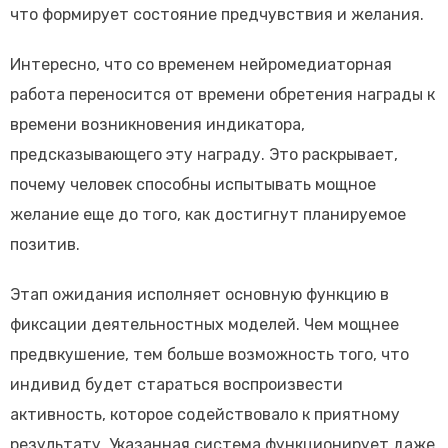
что формирует состояние предчувствия и желания.
Интересно, что со временем нейромедиаторная
работа переносится от времени обретения награды к
времени возникновения индикатора,
предсказывающего эту награду. Это раскрывает,
почему человек способны испытывать мощное
желание еще до того, как достигнут планируемое
позитив.
Этап ожидания исполняет основную функцию в
фиксации деятельностных моделей. Чем мощнее
предвкушение, тем больше возможность того, что
индивид будет стараться воспроизвести
активность, которое содействовало к приятному
результату. Указанная система функционирует даже