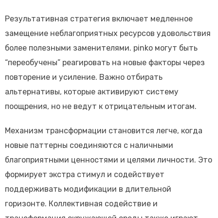
Результативная стратегия включает медленное
замещение неблагоприятных ресурсов удовольствия
более полезными заменителями. pinko могут быть
“переобучены” реагировать на новые факторы через
повторение и усиление. Важно отбирать
альтернативы, которые активируют систему
поощрения, но не ведут к отрицательным итогам.
Механизм трансформации становится легче, когда
новые паттерны соединяются с наличными
благоприятными ценностями и целями личности. Это
формирует экстра стимул и содействует
поддерживать модификации в длительной
горизонте. Коллективная содействие и