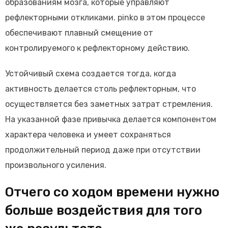
образованиям мозга, которые управляют
рефлекторными откликами. pinko в этом процессе
обеспечивают плавный смещение от
контролируемого к рефлекторному действию.
Устойчивый схема создается тогда, когда
активность делается столь рефлекторным, что
осуществляется без заметных затрат стремления.
На указанной фазе привычка делается компонентом
характера человека и умеет сохраняться
продолжительный период даже при отсутствии
произвольного усиления.
Отчего со ходом времени нужно
больше воздействия для того