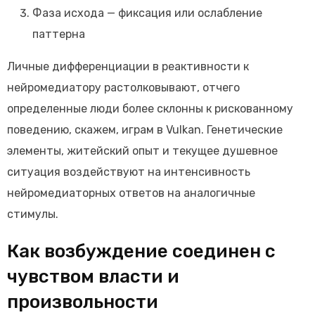
Фаза исхода — фиксация или ослабление
паттерна
Личные дифференциации в реактивности к
нейромедиатору растолковывают, отчего
определенные люди более склонны к рискованному
поведению, скажем, играм в Vulkan. Генетические
элементы, житейский опыт и текущее душевное
ситуация воздействуют на интенсивность
нейромедиаторных ответов на аналогичные
стимулы.
Как возбуждение соединен с
чувством власти и
произвольности