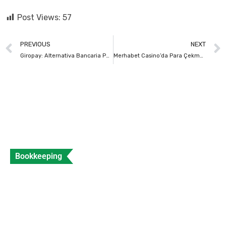
Post Views:
57
PREVIOUS
NEXT
Giropay: Alternativa Bancaria Para Ciertos Mercados
Merhabet Casino’da Para Çekme Süreleri ve Limitler
Bookkeeping
What is a Sales Invoice and How to Create
Sales Invoice?
Data Entry
Views: 312