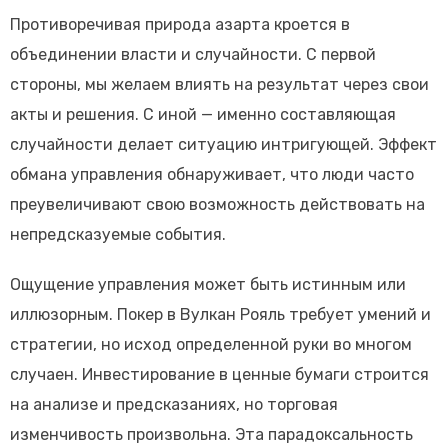
Противоречивая природа азарта кроется в
объединении власти и случайности. С первой
стороны, мы желаем влиять на результат через свои
акты и решения. С иной — именно составляющая
случайности делает ситуацию интригующей. Эффект
обмана управления обнаруживает, что люди часто
преувеличивают свою возможность действовать на
непредсказуемые события.
Ощущение управления может быть истинным или
иллюзорным. Покер в Вулкан Рояль требует умений и
стратегии, но исход определенной руки во многом
случаен. Инвестирование в ценные бумаги строится
на анализе и предсказаниях, но торговая
изменчивость произвольна. Эта парадоксальность