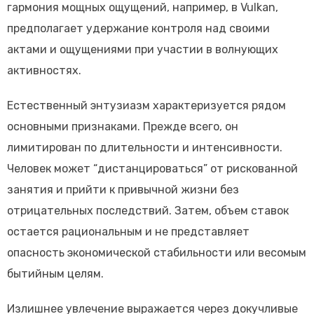
гармония мощных ощущений, например, в Vulkan,
предполагает удержание контроля над своими
актами и ощущениями при участии в волнующих
активностях.
Естественный энтузиазм характеризуется рядом
основными признаками. Прежде всего, он
лимитирован по длительности и интенсивности.
Человек может “дистанцироваться” от рискованной
занятия и прийти к привычной жизни без
отрицательных последствий. Затем, объем ставок
остается рациональным и не представляет
опасность экономической стабильности или весомым
бытийным целям.
Излишнее увлечение выражается через докучливые