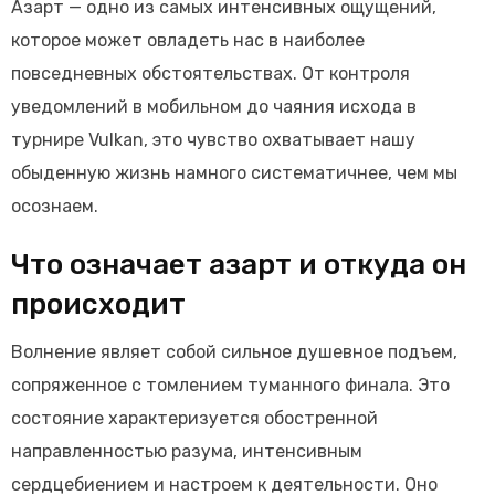
Азарт — одно из самых интенсивных ощущений,
которое может овладеть нас в наиболее
повседневных обстоятельствах. От контроля
уведомлений в мобильном до чаяния исхода в
турнире Vulkan, это чувство охватывает нашу
обыденную жизнь намного систематичнее, чем мы
осознаем.
Что означает азарт и откуда он
происходит
Волнение являет собой сильное душевное подъем,
сопряженное с томлением туманного финала. Это
состояние характеризуется обостренной
направленностью разума, интенсивным
сердцебиением и настроем к деятельности. Оно