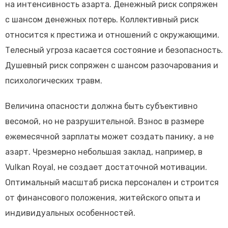
на интенсивность азарта. Денежный риск сопряжен
с шансом денежных потерь. Коллективный риск
относится к престижа и отношений с окружающими.
Телесный угроза касается состояние и безопасность.
Душевный риск сопряжен с шансом разочарования и
психологических травм.
Величина опасности должна быть субъективно
весомой, но не разрушительной. Взнос в размере
ежемесячной зарплаты может создать панику, а не
азарт. Чрезмерно небольшая заклад, например, в
Vulkan Royal, не создает достаточной мотивации.
Оптимальный масштаб риска персонален и строится
от финансового положения, житейского опыта и
индивидуальных особенностей.