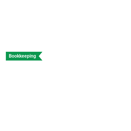
Bookkeeping
Accountant for Travel Agents Expert Travel
Industry Accounting
Data Entry
Views: 202