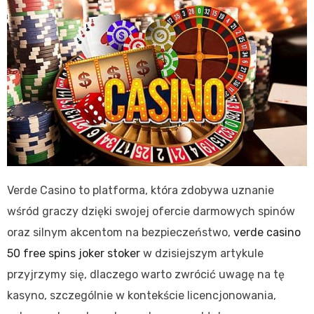
Verde Casino to platforma, która zdobywa uznanie
wśród graczy dzięki swojej ofercie darmowych spinów
oraz silnym akcentom na bezpieczeństwo,
verde casino
50 free spins joker stoker
w dzisiejszym artykule
przyjrzymy się, dlaczego warto zwrócić uwagę na tę
kasyno, szczególnie w kontekście licencjonowania,