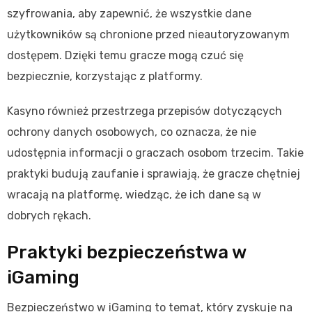
szyfrowania, aby zapewnić, że wszystkie dane
użytkowników są chronione przed nieautoryzowanym
dostępem. Dzięki temu gracze mogą czuć się
bezpiecznie, korzystając z platformy.
Kasyno również przestrzega przepisów dotyczących
ochrony danych osobowych, co oznacza, że nie
udostępnia informacji o graczach osobom trzecim. Takie
praktyki budują zaufanie i sprawiają, że gracze chętniej
wracają na platformę, wiedząc, że ich dane są w
dobrych rękach.
Praktyki bezpieczeństwa w
iGaming
Bezpieczeństwo w iGaming to temat, który zyskuje na